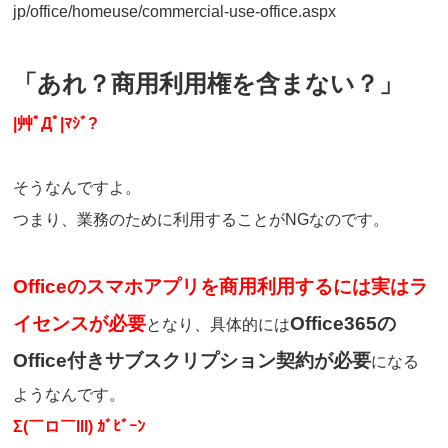
jp/office/homeuse/commercial-use-office.aspx
「あれ？
商用利用権を含まない？」
|
艸ﾟДﾟ
|
ﾏｼﾞ
?
そうなんですよ。
つまり、業務のために利用することがNGなのです。
Office
のスマホアプリを商用利用するには実はラ
イセンスが必要
Office365の
となり、
具体的には
Office付きサブスクリプション契約が必要
になる
ようなんです。
Σ
(
￣ロ￣
lll)
ｶﾞﾋﾞｰﾝ