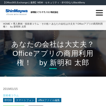
【Office365,Exchangeと連携】MDM・セキュリティ・BYODならBlackBerry
HOME
>
導入事例・技術者コラム・その他
> あなたの会社は大丈夫？Officeアプリの商用利用
権！ by 新明和 太郎
あなたの会社は大丈夫？
Officeアプリの商用利用
権！ by 新明和 太郎
2019/01/15
技術者コラム
BYOD
スマートフォン
officeファイル編集