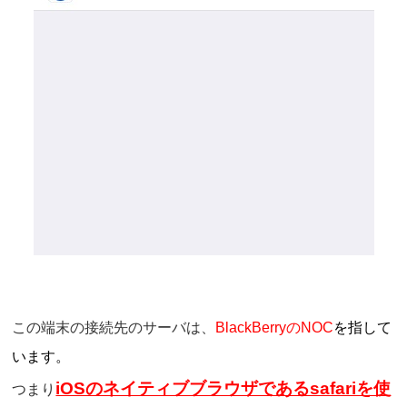
この端末の接続先のサーバは、
BlackBerryのNOC
を指して
います
。
iOSのネイティブブラウザであるsafariを使
つまり