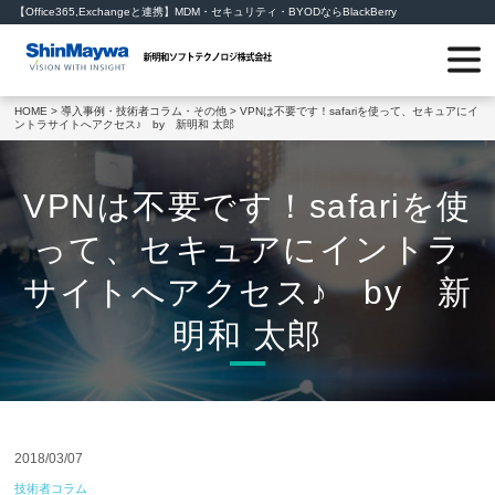
【Office365,Exchangeと連携】MDM・セキュリティ・BYODならBlackBerry
HOME
>
導入事例・技術者コラム・その他
> VPNは不要です！safariを使って、セキュアにイ
ントラサイトへアクセス♪ by 新明和 太郎
VPNは不要です！safariを使
って、セキュアにイントラ
サイトへアクセス♪ by 新
明和 太郎
2018/03/07
技術者コラム